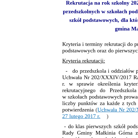
Rekrutacja na rok szkolny 20
przedszkolnych w szkołach pod
szkół podstawowych, dla kt
gmina Ma
Kryteria i terminy rekrutacji do
podstawowych oraz do pierwszyc
Kryteria rekrutacji:
- do przedszkola i oddziałów p
Uchwała Nr 202/XXXIV/2017 Rad
Dzień Babci i Dziadka
r. w sprawie określenia kryte
rekrutacyjnego do Przedszkol
w szkołach podstawowych prowad
liczby punktów za każde z tych
potwierdzenia
(
Uchwała Nr 202/
27 lutego 2017 r.
)
- do klas pierwszych szkół po
Rady Gminy Małkinia Górna z 