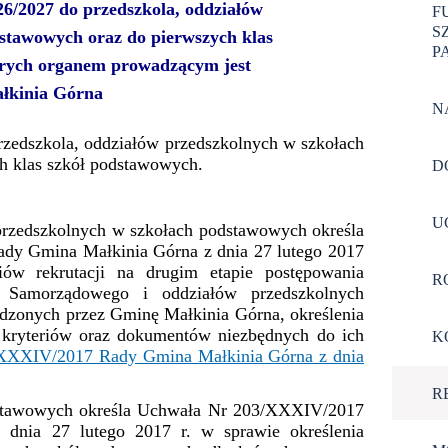
26/2027 do przedszkola, oddziałów
F
S
stawowych oraz do pierwszych klas
PA
órych organem prowadzącym jest
łkinia Górna
N
 przedszkola, oddziałów przedszkolnych w szkołach
h klas szkół podstawowych.
D
U
rzedszkolnych w szkołach podstawowych określa
y Gmina Małkinia Górna z dnia 27 lutego 2017
riów rekrutacji na drugim etapie postępowania
R
a Samorządowego i oddziałów przedszkolnych
zonych przez Gminę Małkinia Górna, określenia
 kryteriów oraz dokumentów niezbędnych do ich
K
XXXIV/2017 Rady Gmina Małkinia Górna z dnia
R
dstawowych określa Uchwała Nr 203/XXXIV/2017
dnia 27 lutego 2017 r. w sprawie określenia