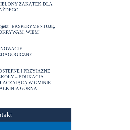
ZIELONY ZAKĄTEK DLA
AŻDEGO"
rojekt "EKSPERYMENTUJĘ,
DKRYWAM, WIEM"
NNOWACJE
EDAGOGICZNE
OSTĘPNE I PRZYJAZNE
ZKOŁY – EDUKACJA
ŁĄCZAJĄCA W GMINIE
AŁKINIA GÓRNA
takt