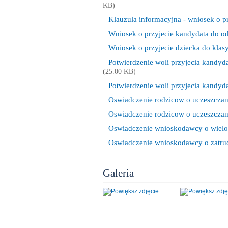
KB)
Klauzula informacyjna - wniosek o pr
Wniosek o przyjecie kandydata do o
Nasza Szkoła
Wniosek o przyjecie dziecka do klas
Potwierdzenie woli przyjecia kandyd
(25.00 KB)
Potwierdzenie woli przyjecia kandyd
Oswiadczenie rodzicow o uczeszczan
Oswiadczenie rodzicow o uczeszczan
Oswiadczenie wnioskodawcy o wielod
Oswiadczenie wnioskodawcy o zatrud
Galeria
Narodowe Święto Niep