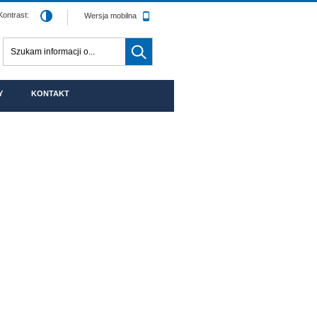
Kontrast:
Wersja mobilna
Tutaj wpisz szukaną frazę:
Wyszukiwarka
Y
KONTAKT