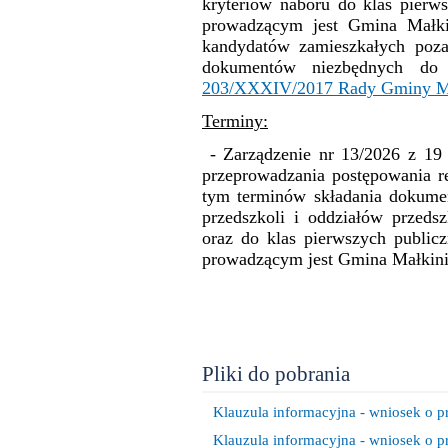
kryteriów naboru do klas pierw
prowadzącym jest Gmina Małki
kandydatów zamieszkałych poz
dokumentów niezbędnych do p
203/XXXIV/2017 Rady Gminy Małk
Terminy:
-
Zarządzenie nr 13
/2026 z 19
przeprowadzania postępowania re
Nasza Szkoła
tym terminów składania dokume
przedszkoli i oddziałów przed
oraz do klas pierwszych public
prowadzącym jest Gmina Małkinia
Pliki do pobrania
Klauzula informacyjna - wniosek o pr
Klauzula informacyjna - wniosek o p