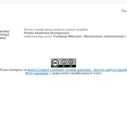
Oświ
Strona została opracowana w ramach projektu
Polska Akademia Dostępności
realizowanego przez
Fundację Widzialni
i
Ministerstwo Administracji i 
S jest dostępny na
licencji
Creative Commons
Uznanie autorstwa - Na tych samych warunk
 Mickiewicza
Międzynarodowe
z wyłączeniem opublikowanych treści.