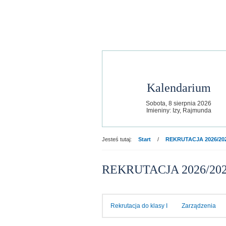
Jasełka
Kalendarium
Sobota,
8
sierpnia
2026
Imieniny: Izy, Rajmunda
Jesteś tutaj:
Start
/
REKRUTACJA 2026/20
REKRUTACJA 2026/20
Bal Karnawałowy
Rekrutacja do klasy I
Zarządzenia