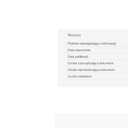
Rozwiń
Metryka
Podmiot udostępniający informację:
Data utworzenia:
Data publikacji:
Osoba sporządzająca dokument:
Osoba wprowadzająca dokument:
Liczba odwiedzin:
Dzień Mamy i Taty