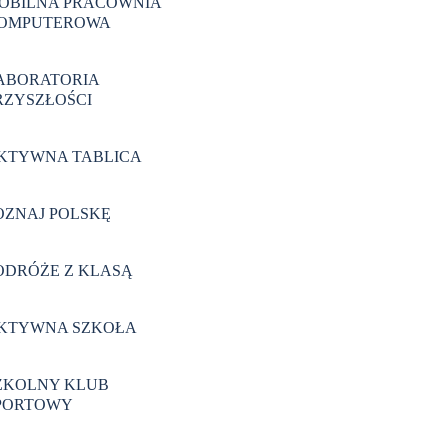
OBILNA PRACOWNIA
OMPUTEROWA
ABORATORIA
RZYSZŁOŚCI
KTYWNA TABLICA
OZNAJ POLSKĘ
ODRÓŻE Z KLASĄ
KTYWNA SZKOŁA
ZKOLNY KLUB
PORTOWY