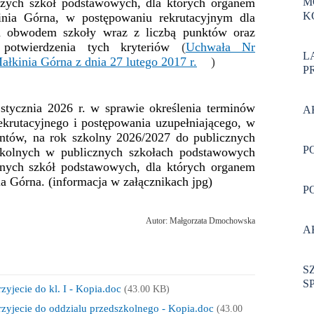
M
szych szkół podstawowych, dla których organem
K
nia Górna, w postępowaniu rekrutacyjnym dla
a obwodem szkoły wraz z liczbą punktów oraz
otwierdzenia tych kryteriów
(
Uchwała Nr
L
inia Górna z dnia 27 lutego 2017 r.
)
P
 stycznia 2026 r.
w sprawie określenia terminów
A
krutacyjnego i postępowania uzupełniającego, w
ntów, na rok szkolny 2026/2027 do publicznych
P
szkolnych w publicznych szkołach podstawowych
znych szkół podstawowych, dla których organem
 Górna. (informacja w załącznikach jpg)
P
Autor: Małgorzata Dmochowska
A
S
S
zyjecie do kl. I - Kopia.doc
(43.00 KB)
rzyjecie do oddzialu przedszkolnego - Kopia.doc
(43.00