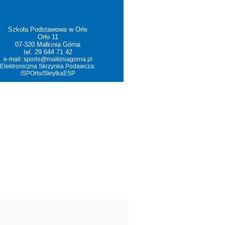
Szkoła Podstawowa w Orle
Orło 11
07-320 Małkinia Górna
tel. 29 644 71 42
e-mail:
sporlo@malkiniagorna.pl
Elektroniczna Skrzynka Podawcza:
/SPOrlo/SkrytkaESP