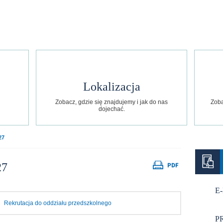
Lokalizacja
Zobacz, gdzie się znajdujemy i jak do nas
Zoba
dojechać.
27
27
E
Menu
Rekrutacja do oddziału przedszkolnego
P