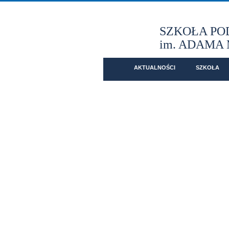
SZKOŁA P
im. ADAMA
- REKRUTAC
AKTUALNOŚCI
SZKOŁA
Menu główne
Informacje